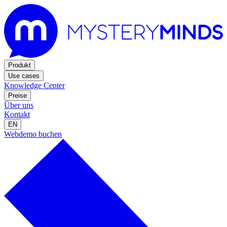
Produkt
Use cases
Knowledge Center
Preise
Über uns
Kontakt
EN
Webdemo buchen