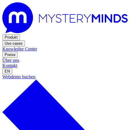
Produkt
Use cases
Knowledge Center
Preise
Über uns
Kontakt
EN
Webdemo buchen