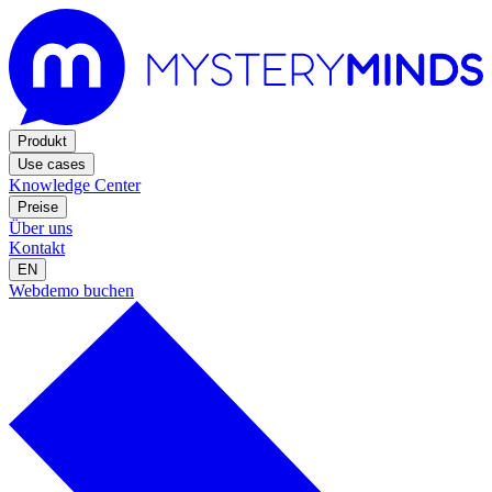
Produkt
Use cases
Knowledge Center
Preise
Über uns
Kontakt
EN
Webdemo buchen