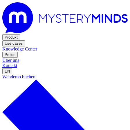
Produkt
Use cases
Knowledge Center
Preise
Über uns
Kontakt
EN
Webdemo buchen