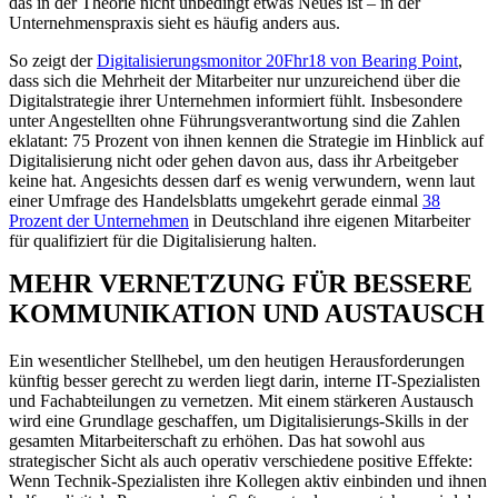
das in der Theorie nicht unbedingt etwas Neues ist – in der
Unternehmenspraxis sieht es häufig anders aus.
So zeigt der
Digitalisierungsmonitor 20Fhr18 von Bearing Point
,
dass sich die Mehrheit der Mitarbeiter nur unzureichend über die
Digitalstrategie ihrer Unternehmen informiert fühlt. Insbesondere
unter Angestellten ohne Führungsverantwortung sind die Zahlen
eklatant: 75 Prozent von ihnen kennen die Strategie im Hinblick auf
Digitalisierung nicht oder gehen davon aus, dass ihr Arbeitgeber
keine hat. Angesichts dessen darf es wenig verwundern, wenn laut
einer Umfrage des Handelsblatts umgekehrt gerade einmal
38
Prozent der Unternehmen
in Deutschland ihre eigenen Mitarbeiter
für qualifiziert für die Digitalisierung halten.
MEHR VERNETZUNG FÜR BESSERE
KOMMUNIKATION UND AUSTAUSCH
Ein wesentlicher Stellhebel, um den heutigen Herausforderungen
künftig besser gerecht zu werden liegt darin, interne IT-Spezialisten
und Fachabteilungen zu vernetzen. Mit einem stärkeren Austausch
wird eine Grundlage geschaffen, um Digitalisierungs-Skills in der
gesamten Mitarbeiterschaft zu erhöhen. Das hat sowohl aus
strategischer Sicht als auch operativ verschiedene positive Effekte:
Wenn Technik-Spezialisten ihre Kollegen aktiv einbinden und ihnen