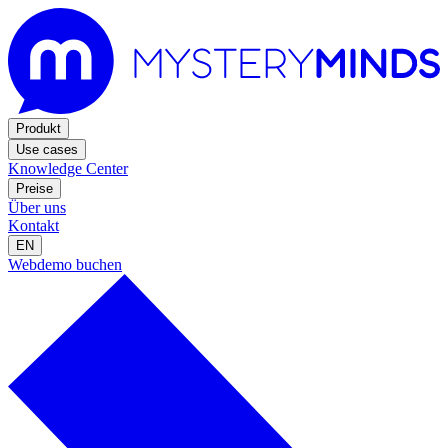
Produkt
Use cases
Knowledge Center
Preise
Über uns
Kontakt
EN
Webdemo buchen