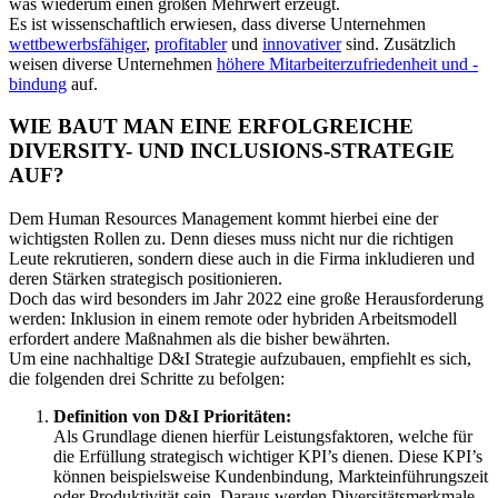
was wiederum einen großen Mehrwert erzeugt.
Es ist wissenschaftlich erwiesen, dass diverse Unternehmen
wettbewerbsfähiger
,
profitabler
und
innovativer
sind. Zusätzlich
weisen diverse Unternehmen
höhere Mitarbeiterzufriedenheit und -
bindung
auf.
WIE BAUT MAN EINE ERFOLGREICHE
DIVERSITY- UND INCLUSIONS-STRATEGIE
AUF?
Dem Human Resources Management kommt hierbei eine der
wichtigsten Rollen zu. Denn dieses muss nicht nur die richtigen
Leute rekrutieren, sondern diese auch in die Firma inkludieren und
deren Stärken strategisch positionieren.
Doch das wird besonders im Jahr 2022 eine große Herausforderung
werden: Inklusion in einem remote oder hybriden Arbeitsmodell
erfordert andere Maßnahmen als die bisher bewährten.
Um eine nachhaltige D&I Strategie aufzubauen, empfiehlt es sich,
die folgenden drei Schritte zu befolgen:
Definition von D&I Prioritäten:
Als Grundlage dienen hierfür Leistungsfaktoren, welche für
die Erfüllung strategisch wichtiger KPI’s dienen. Diese KPI’s
können beispielsweise Kundenbindung, Markteinführungszeit
oder Produktivität sein. Daraus werden Diversitätsmerkmale